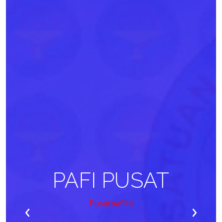
PAFI PUSAT
‹
›
Pusatpafi.id